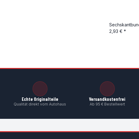
Sechskantbund
2,93 €
*
Echte Originalteile
Versandkostenfrei
Qualität direkt vom Autohaus
Ab 95 € Bestellwert