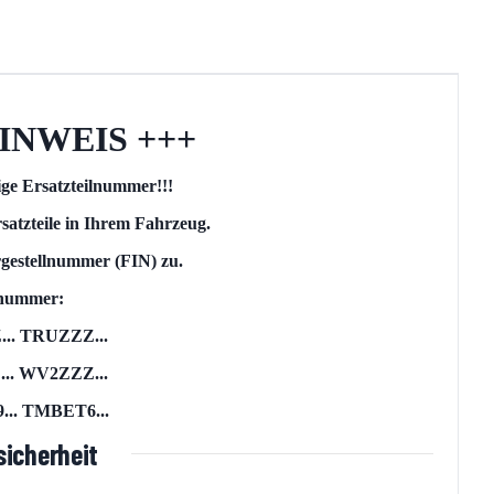
INWEIS +++
tige Ersatzteilnummer!!!
satzteile in Ihrem Fahrzeug.
rgestellnummer (FIN) zu.
llnummer:
.. TRUZZZ...
. WV2ZZZ...
.. TMBET6...
icherheit