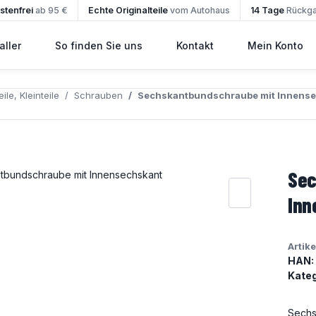
tenfrei
ab 95 €
Echte Originalteile
vom Autohaus
14 Tage
Rückg
ller
So finden Sie uns
Kontakt
Mein Konto
ile, Kleinteile
Schrauben
Sechskantbundschraube mit Innens
Sec
Inn
Artik
HAN:
Kateg
Sechs