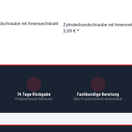
schraube mit Innensechskant
Zylinderbundschraube mit Innenvi
3,09 €
*
14 Tage Rückgabe
Fachkundige Beratung
Problemlose Retoure
Mo–Fr persönlich erreichbar