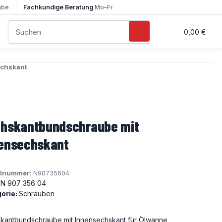
abe
Fachkundige Beratung
Mo–Fr
0,00 €
echskant
hskantbundschraube mit
ensechskant
elnummer:
N90735604
N 907 356 04
orie:
Schrauben
kantbundschraube mit Innensechskant für Ölwanne