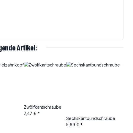
ende Artikel:
Zwölfkantschraube
7,47 €
*
Sechskantbundschraube
5,69 €
*