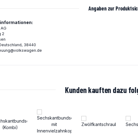
Angaben zur Produktsic
rinformationen:
 AG
g 2
sen
Deutschland, 38440
euung@volkswagen.de
Kunden kauften dazu folg