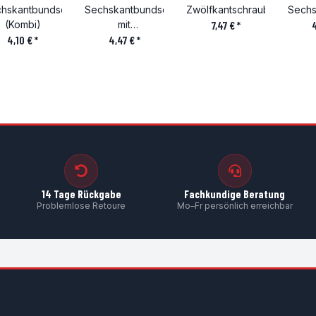
hskantbundschraube
Sechskantbundschraube
Zwölfkantschraube
Sechs
(Kombi)
mit
7,47 €
*
4,10 €
*
Innenvielzahnkopf
4,47 €
*
14 Tage Rückgabe
Fachkundige Beratung
Problemlose Retoure
Mo–Fr persönlich erreichbar