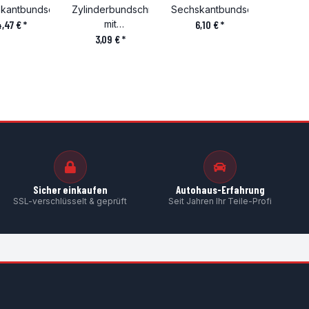
kantbundschraube
Zylinderbundschraube
Sechskantbundschraube
4,47 €
*
mit
6,10 €
*
Innenvielzahnkopf
3,09 €
*
Sicher einkaufen
Autohaus-Erfahrung
SSL-verschlüsselt & geprüft
Seit Jahren Ihr Teile-Profi