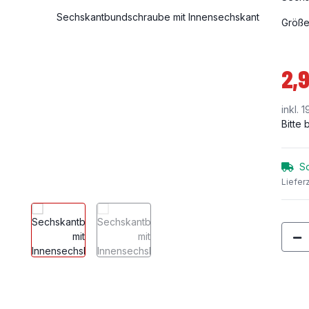
Größe
2,9
inkl. 
Bitte
So
Liefer