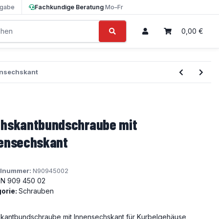
gabe
Fachkundige Beratung
Mo–Fr
0,00 €
ensechskant
hskantbundschraube mit
ensechskant
elnummer:
N90945002
N 909 450 02
orie:
Schrauben
kantbundschraube mit Innensechskant für Kurbelgehäuse