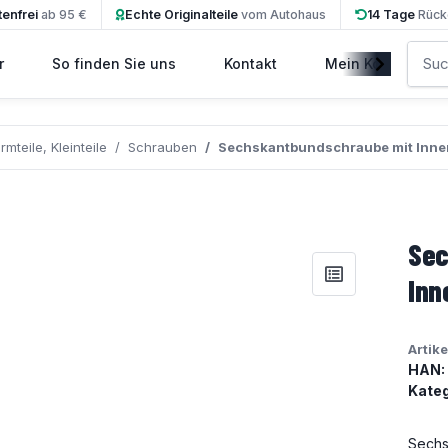
enfrei
ab 95 €
Echte Originalteile
vom Autohaus
14 Tage
Rück
r
So finden Sie uns
Kontakt
Mein Konto
rmteile, Kleinteile
Schrauben
Sechskantbundschraube mit Inn
Sec
Inn
Artik
HAN:
Kateg
Sechs