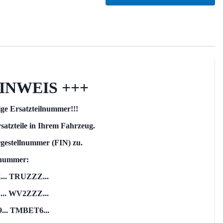
INWEIS +++
tige Ersatzteilnummer!!!
satzteile in Ihrem Fahrzeug.
rgestellnummer (FIN) zu.
llnummer:
.. TRUZZZ...
. WV2ZZZ...
.. TMBET6...