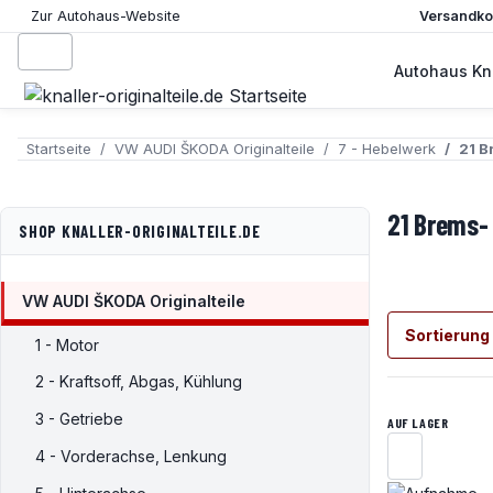
Versandkos
Zur Autohaus-Website
Autohaus Kna
Startseite
VW AUDI ŠKODA Originalteile
7 - Hebelwerk
21 B
21 Brems-
SHOP KNALLER-ORIGINALTEILE.DE
VW AUDI ŠKODA Originalteile
Sortierung
1 - Motor
2 - Kraftsoff, Abgas, Kühlung
3 - Getriebe
AUF LAGER
4 - Vorderachse, Lenkung