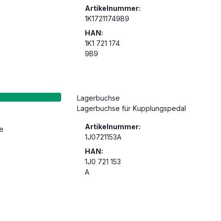
Artikelnummer:
1K17211749B9
HAN:
1K1 721 174
9B9
Lagerbuchse
Lagerbuchse für Kupplungspedal
Artikelnummer:
1J0721153A
HAN:
1J0 721 153
A