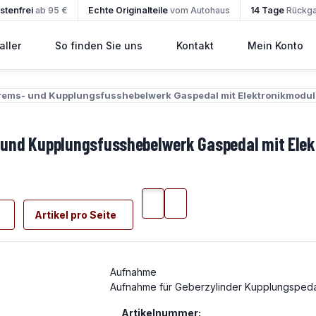
tenfrei
ab 95 €
Echte Originalteile
vom Autohaus
14 Tage
Rückg
ller
So finden Sie uns
Kontakt
Mein Konto
rems- und Kupplungsfusshebelwerk Gaspedal mit Elektronikmodul
 und Kupplungsfusshebelwerk Gaspedal mit Ele
Artikel pro Seite
Aufnahme
Aufnahme für Geberzylinder Kupplungspeda
Artikelnummer: