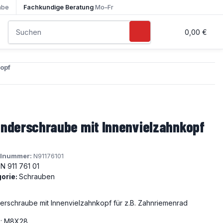
abe
Fachkundige Beratung
Mo–Fr
0,00 €
opf
inderschraube mit Innenvielzahnkopf
elnummer:
N91176101
N 911 761 01
orie:
Schrauben
derschraube mit Innenvielzahnkopf für z.B. Zahnriemenrad
: M8X28