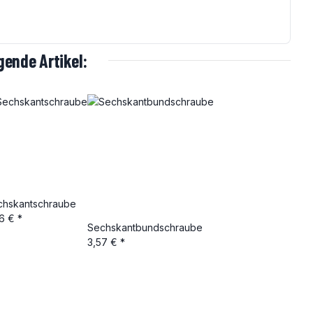
ende Artikel:
chskantschraube
36 €
*
Sechskantbundschraube
3,57 €
*