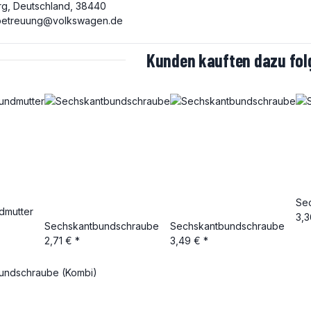
rg, Deutschland, 38440
etreuung@volkswagen.de
Kunden kauften dazu folg
Se
dmutter
3,
Sechskantbundschraube
Sechskantbundschraube
2,71 €
*
3,49 €
*