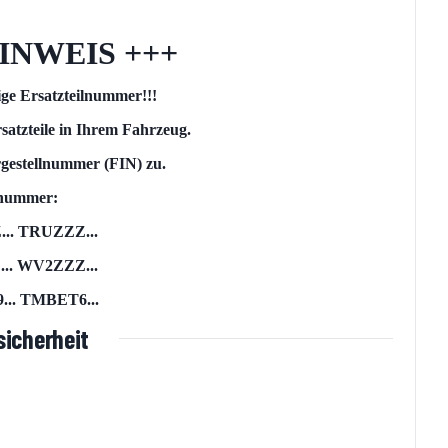
INWEIS +++
tige Ersatzteilnummer!!!
satzteile in Ihrem Fahrzeug.
rgestellnummer (FIN) zu.
llnummer:
.. TRUZZZ...
. WV2ZZZ...
.. TMBET6...
icherheit