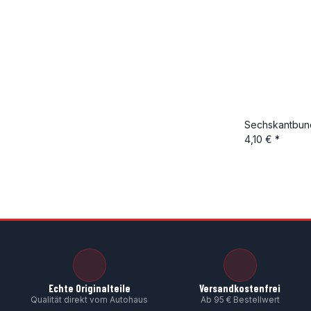
Sechskantbun
4,10 €
*
Echte Originalteile
Versandkostenfrei
Qualität direkt vom Autohaus
Ab 95 € Bestellwert