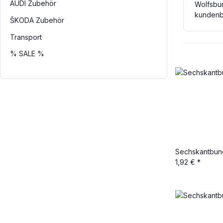
AUDI Zubehör
Wolfsbu
kundenb
ŠKODA Zubehör
Transport
% SALE %
Sechskantbun
1,92 €
*