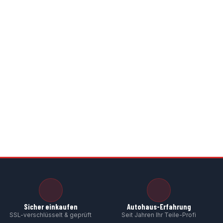
Sicher einkaufen
Autohaus-Erfahrung
SSL-verschlüsselt & geprüft
Seit Jahren Ihr Teile-Profi