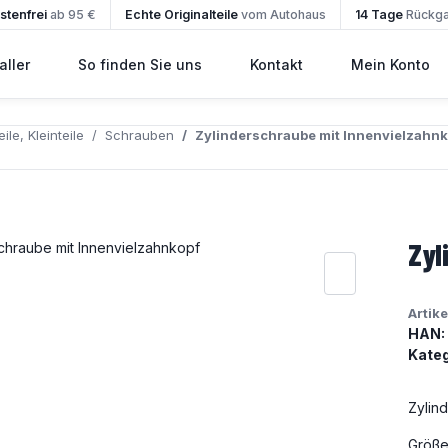
tenfrei
ab 95 €
Echte Originalteile
vom Autohaus
14 Tage
Rückg
ller
So finden Sie uns
Kontakt
Mein Konto
ile, Kleinteile
Schrauben
Zylinderschraube mit Innenvielzahnk
Zyl
Artik
HAN:
Kateg
Zylin
Größe