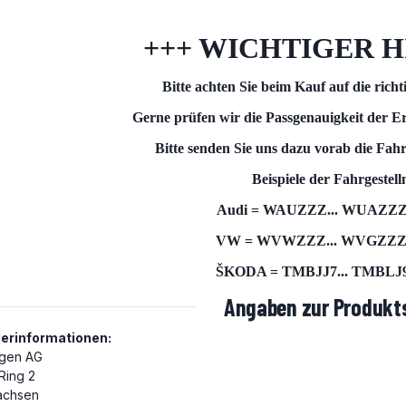
+++ WICHTIGER H
Bitte achten Sie beim Kauf auf die rich
Gerne prüfen wir die Passgenauigkeit der Er
Bitte senden Sie uns dazu vorab die Fah
Beispiele der Fahrgeste
Audi = WAUZZZ... WUAZZZ.
VW = WVWZZZ... WVGZZZ..
ŠKODA = TMBJJ7... TMBLJ9.
Angaben zur Produkts
lerinformationen:
gen AG
 Ring 2
achsen