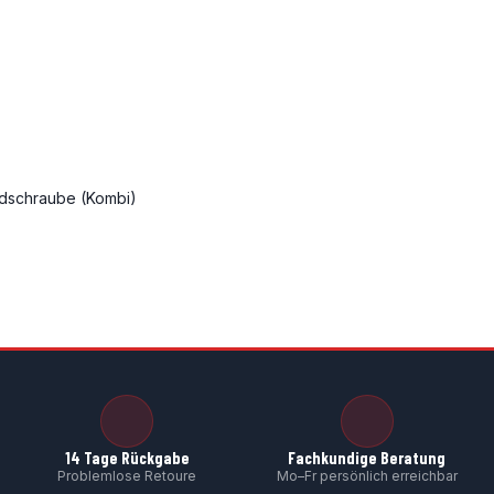
dschraube (Kombi)
14 Tage Rückgabe
Fachkundige Beratung
Problemlose Retoure
Mo–Fr persönlich erreichbar