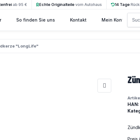
enfrei
ab 95 €
Echte Originalteile
vom Autohaus
14 Tage
Rück
r
So finden Sie uns
Kontakt
Mein Konto
dkerze "LongLife"
Zün
Artik
HAN:
Kateg
Zündk
Preis 