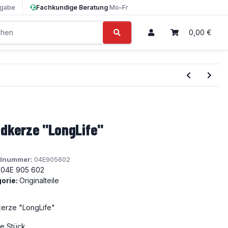
gabe
Fachkundige Beratung
Mo–Fr
0,00 €
dkerze "LongLife"
elnummer:
04E905602
04E 905 602
orie:
Originalteile
erze "LongLife"
je Stück