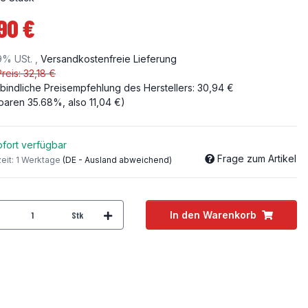
90 €
19% USt. ,
Versandkostenfreie Lieferung
Preis: 32,18 €
bindliche Preisempfehlung des Herstellers
:
30,94 €
sparen
35.68%
, also
11,04 €
)
fort verfügbar
Frage zum Artikel
zeit:
1 Werktage
(DE - Ausland abweichend)
Stk
In den Warenkorb