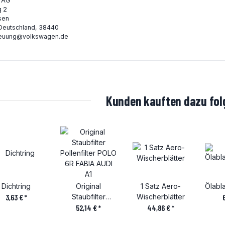
 AG
g 2
sen
Deutschland, 38440
euung@volkswagen.de
Kunden kauften dazu folg
Dichtring
Original
1 Satz Aero-
Ölabl
3,63 €
*
Staubfilter
Wischerblätter
Pollenfilter POLO
52,14 €
*
44,86 €
*
6R FABIA AUDI