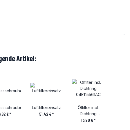
ende Artikel:
assschraube
Luftfiltereinsatz
Ölfilter incl.
6,82 €
*
51,42 €
*
Dichtring
04E115561AC
13,90 €
*