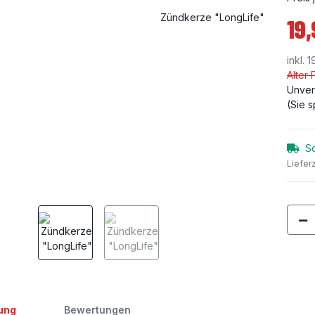
19,
inkl. 
Alter 
Unver
(Sie 
So
Liefer
terkarten anzeigen
ung
Bewertungen