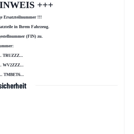
INWEIS +++
ge Ersatzteilnummer !!!
atzteile in Ihrem Fahrzeug.
gestellnummer (FIN) zu.
lnummer:
. TRUZZZ...
 WV2ZZZ...
. TMBET6...
icherheit