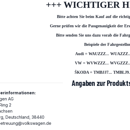
+++ WICHTIGER H
Bitte achten Sie beim Kauf auf die richti
Gerne prüfen wir die Passgenauigkeit der Ers
Bitte senden Sie uns dazu vorab die Fahr
Beispiele der Fahrgestel
Audi = WAUZZZ... WUAZZZ..
VW = WVWZZZ... WVGZZZ...
ŠKODA = TMBJJ7... TMBLJ9..
Angaben zur Produkts
lerinformationen:
gen AG
 Ring 2
achsen
rg, Deutschland, 38440
etreuung@volkswagen.de