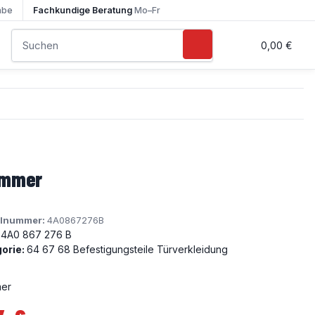
abe
Fachkundige Beratung
Mo–Fr
0,00 €
ammer
elnummer:
4A0867276B
4A0 867 276 B
orie:
64 67 68 Befestigungsteile Türverkleidung
er