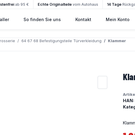
tenfrei
ab 95 €
Echte Originalteile
vom Autohaus
14 Tage
Rückg
ller
So finden Sie uns
Kontakt
Mein Konto
rosserie
64 67 68 Befestigungsteile Türverkleidung
Klammer
Kl
Artik
HAN:
Kateg
Klamm