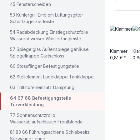
45 Fensterscheiben
53 Kühlergrill Emblem Lüftungsgitter
Schriftzüge Zierleiste
54 Radabdeckung Einstiegschutzfolie
Wasserabweiser Wasserfangleiste
57 Spiegelglas Außenspiegelgehäuse
Klammer
Kla
Spiegelkappe Gurtschloss
0,81 €
*
0,8
60 Stossfänger Befestigungsteile
62 Stellelement Ladeklappe Tankklappe
63 Trittstufeneinsatz Dämpfung
64 67 68 Befestigungsteile
Türverkleidung
77 Sonnenschutzrollo
Wasserablaufschlauch Frontblende
81 83 86 Führungsschiene Schiebesitz
Sitzwanne Lehne