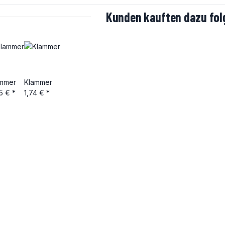
Kunden kauften dazu folg
mmer
Klammer
5 €
*
1,74 €
*