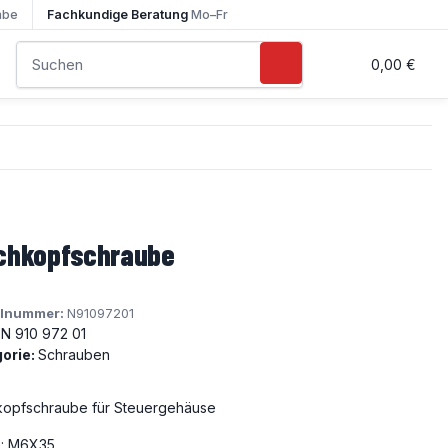
abe
Fachkundige Beratung
Mo–Fr
0,00 €
chkopfschraube
elnummer:
N91097201
N 910 972 01
orie:
Schrauben
kopfschraube für Steuergehäuse
: M6X35