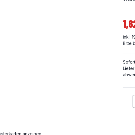
1,8
inkl. 
Bitte
Sofor
Liefer
abwei
isterkarten anzeigen