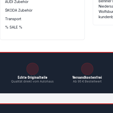
Berliner
AUDI Zubehör
Nieders
ŠKODA Zubehör
Wolfsbu
kundenb
Transport
% SALE %
Echte Originalteile
Versandkostenfrei
Qualität direkt vom Autohaus
Ab 95 € Bestellwert