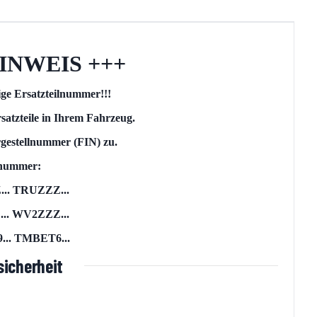
INWEIS +++
tige Ersatzteilnummer!!!
satzteile in Ihrem Fahrzeug.
rgestellnummer (FIN) zu.
llnummer:
.. TRUZZZ...
. WV2ZZZ...
.. TMBET6...
icherheit