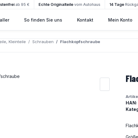
tenfrei
ab 95 €
Echte Originalteile
vom Autohaus
14 Tage
Rückg
ller
So finden Sie uns
Kontakt
Mein Konto
ile, Kleinteile
Schrauben
Flachkopfschraube
Fla
Artik
HAN:
Kateg
Flach
Größe