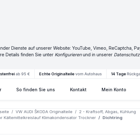
olgender Dienste auf unserer Website: YouTube, Vimeo, ReCaptcha, 
re Details finden Sie unter
Konfigurieren
und in unserer
Datenschutz
tenfrei
ab 95 €
Echte Originalteile
vom Autohaus
14 Tage
Rückg
r
So finden Sie uns
Kontakt
Mein Konto
seite
VW AUDI ŠKODA Originalteile
2 - Kraftsoff, Abgas, Kühlung
 Kältemittelkreislauf Klimakondensator Trockner
Dichtring