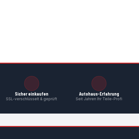
g
Dichtring
Dichtring
5,50 €
*
5,88 €
*
Sicher einkaufen
Autohaus-Erfahrung
SSL-verschlüsselt & geprüft
Seit Jahren Ihr Teile-Profi