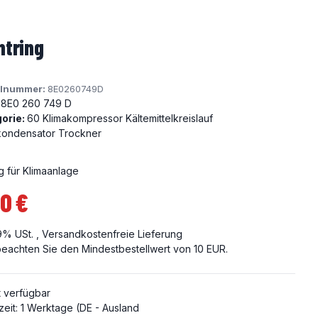
htring
elnummer:
8E0260749D
8E0 260 749 D
orie:
60 Klimakompressor Kältemittelkreislauf
kondensator Trockner
g für Klimaanlage
0 €
19% USt. ,
Versandkostenfreie Lieferung
 beachten Sie den Mindestbestellwert von 10 EUR.
t verfügbar
zeit:
1 Werktage
(DE - Ausland