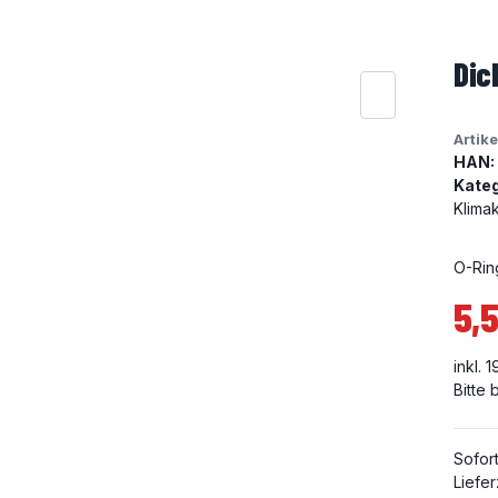
Dic
Artik
HAN:
Kateg
Klima
O-Rin
5,5
inkl. 
Bitte
Sofor
Liefer