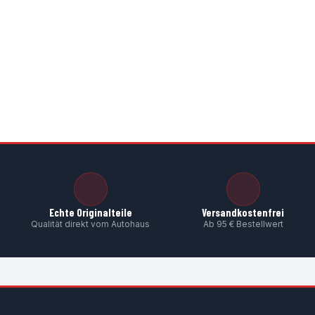
O-R
5,5
Echte Originalteile
Versandkostenfrei
Qualität direkt vom Autohaus
Ab 95 € Bestellwert