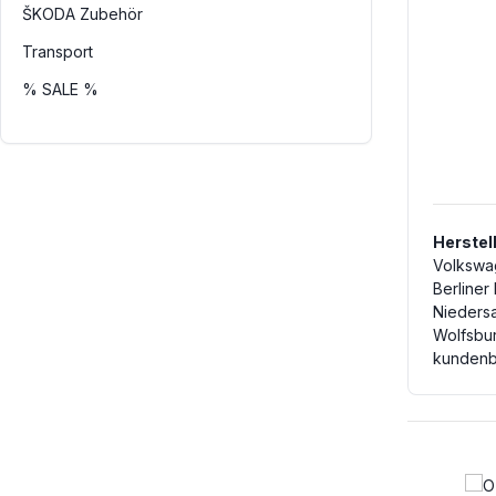
ŠKODA Zubehör
Transport
% SALE %
Herstel
Volkswa
Berliner
Nieders
Wolfsbu
kundenb