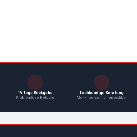
ing
O-Ring
O-Ring
Dichtrin
0 €
*
5,14 €
*
5,50 €
*
5,88 €
*
14 Tage Rückgabe
Fachkundige Beratung
Problemlose Retoure
Mo–Fr persönlich erreichbar