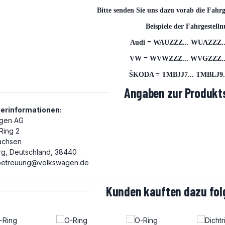
Bitte senden Sie uns dazu vorab die Fahr
Beispiele der Fahrgestel
Audi = WAUZZZ... WUAZZZ..
VW = WVWZZZ... WVGZZZ...
ŠKODA = TMBJJ7... TMBLJ9..
Angaben zur Produkts
lerinformationen:
gen AG
 Ring 2
achsen
rg, Deutschland, 38440
etreuung@volkswagen.de
Kunden kauften dazu folg